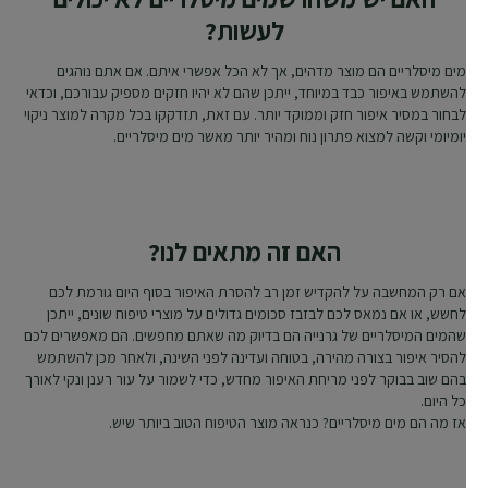
לעשות?
מים מיסלריים הם מוצר מדהים, אך לא הכל אפשרי איתם. אם אתם נוהגים
להשתמש באיפור כבד במיוחד, ייתכן שהם לא יהיו חזקים מספיק עבורכם, וכדאי
לבחור במסיר איפור חזק וממוקד יותר. עם זאת, תזדקקו בכל מקרה למוצר ניקוי
יומיומי וקשה למצוא פתרון נוח ומהיר יותר מאשר מים מיסלריים.
האם זה מתאים לנו?
אם רק המחשבה על להקדיש זמן רב להסרת האיפור בסוף היום גורמת לכם
לחשש, או אם נמאס לכם לבזבז סכומים גדולים על מוצרי טיפוח שונים, ייתכן
שהמים המיסלריים של גרנייה הם בדיוק מה שאתם מחפשים. הם מאפשרים לכם
להסיר איפור בצורה מהירה, בטוחה ועדינה לפני השינה, ולאחר מכן להשתמש
בהם שוב בבוקר לפני מריחת האיפור מחדש, כדי לשמור על עור רענן ונקי לאורך
כל היום.
אז מה הם מים מיסלריים? כנראה מוצר הטיפוח הטוב ביותר שיש.