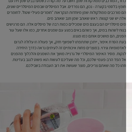
כדור, המורכבים ממולקולות שמן. חשבו על מה קורה כשמערבבים שמן זית עם
חומץ בלסמי בקערה - נכון, הם נפרדים. אבל המיסלים שבמים המיסלריים שונים,
הם מורכבים ממולקולות שמן מיוחדות הנקראות "חומרים פעילי שטח". לחומרים
אלה יש שני קצוות: ראש שאוהב שמן וזנב שאוהב מים.
מים מיסלריים הם בעצם מים שמכילים כמות רבה של מיסלים אלה. הם מרגישים
בנוח לשהות במים, אך כשהם באים במגע עם שמנים אחרים, כמו אלו שעל עור
הפנים, הם מושכים אותם כמו מגנט.
בעת הסרת איפור, ייתכן שתתפתו לשפשף חזק, אך פעולה זו עלולה לגרום
לאדמומיות וגירוי. במוצרים פחות איכותיים זה לעיתים נראה כדרך היחידה
לנקות. מסיר האיפור המיסלרי של גרנייה מושך את השמנים והלכלוך מהפנים
אל הפד הרב-פעמי שלכם, וכל מה שעליכם לעשות הוא פשוט לנגב בעדינות.
וזהו כל מה שאתם צריכים, מוצר שעושה את רוב העבודה בשבילכם.