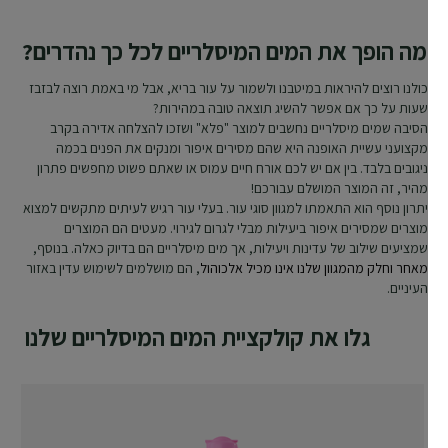
מה הופך את המים המיסלריים לכל כך נהדרים?
כולנו רוצים להיראות במיטבנו ולשמור על עור בריא, אבל מי באמת רוצה לבזבז
שעות על כך אם אפשר להשיג תוצאה טובה במהירות?
הסיבה שמים מיסלריים נחשבים למוצר "פלא" ושזכו להצלחה אדירה בקרב
מקצועני עשיית האופנה היא שהם מסירים איפור ומנקים את הפנים בכמה
ניגובים בלבד. בין אם יש לכם אורח חיים עמוס או שאתם פשוט מחפשים פתרון
מהיר, זה המוצר המושלם עבורכם!
יתרון נוסף הוא התאמתו למגוון סוגי עור. בעלי עור רגיש לעיתים מתקשים למצוא
מוצרים שמסירים איפור ביעילות מבלי לגרום לגירוי. מעטים הם המוצרים
שמציעים שילוב של עדינות ויעילות, אך מים מיסלריים הם בדיוק כאלה. בנוסף,
מאחר וחלק מהמגוון שלנו אינו מכיל אלכוהול
, הם מושלמים לשימוש עדין באזור
העיניים.
גלו את קולקציית המים המיסלריים שלנו