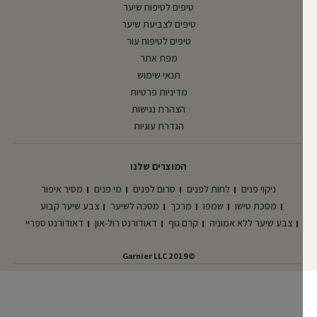
טיפים לטיפוח שיער
טיפים לצביעת שיער
טיפים לטיפוח עור
מפת אתר
תנאי שימוש
מדיניות פרטיות
הצהרת נגישות
הגדרת עוגיות
המוצרים שלנו
ניקוי פנים
לחות לפנים
סרום לפנים
מי פנים
מסיר איפור
מסכת טישו
שמפו
מרכך
מסכה לשיער
צבע שיער קבוע
צבע שיער ללא אמוניה
קרם גוף
דאודורנט רול-און
דאודורנט ספריי
©2019 Garnier LLC