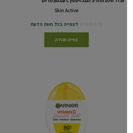
וונדר טינט תחליב הגנה ויטמין C עם גוון מדיום
Skin Active
לצפייה בכל חוות הדעת
No reviews
צפייה מהירה