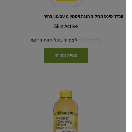
וונדר טינט תחליב הגנה ויטמין C עם גוון בהיר
Skin Active
לצפייה בכל חוות הדעת
No reviews
צפייה מהירה