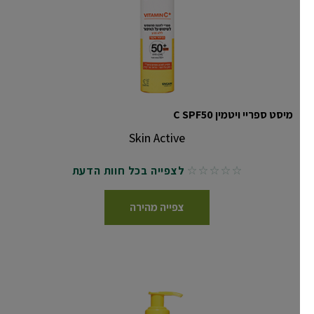
מיסט ספריי ויטמין C SPF50
Skin Active
לצפייה בכל חוות הדעת
No reviews
צפייה מהירה