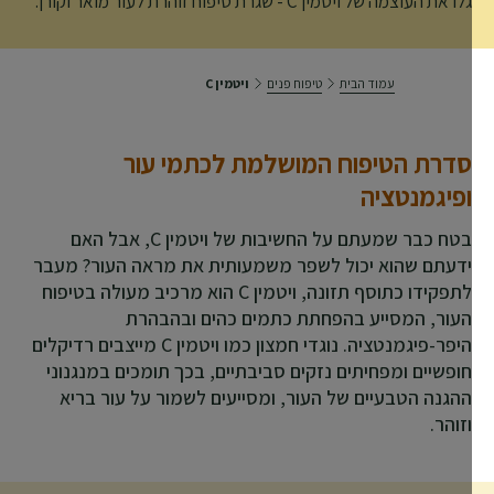
גלו את העוצמה של ויטמין C - שגרת טיפוח זוהרת לעור מואר וקורן.
עמוד הבית
טיפוח פנים
ויטמין C
סדרת הטיפוח המושלמת לכתמי עור
ופיגמנטציה
בטח כבר שמעתם על החשיבות של ויטמין C, אבל האם
ידעתם שהוא יכול לשפר משמעותית את מראה העור? מעבר
לתפקידו כתוסף תזונה, ויטמין C הוא מרכיב מעולה בטיפוח
העור, המסייע בהפחתת כתמים כהים ובהבהרת
היפר-פיגמנטציה. נוגדי חמצון כמו ויטמין C מייצבים רדיקלים
חופשיים ומפחיתים נזקים סביבתיים, בכך תומכים במנגנוני
ההגנה הטבעיים של העור, ומסייעים לשמור על עור בריא
וזוהר.