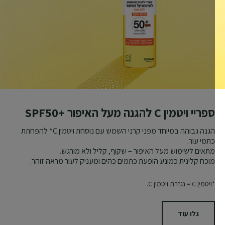
ספריי ויטמין C להגנה מעל האיפור +SPF50
הגנה גבוהה במיוחד מפני קרני השמש עם נוסחת ויטמין C* להפחתת
כתמי עור.
מתאים לשימוש מעל האיפור – שקוף, קליל ולא מורגש.
מוכח קלינית כמונע הופעת כתמים כהים ומעניק לעור מראה זוהר.
*ויטמין C = נגזרת ויטמין C.
גלו עוד