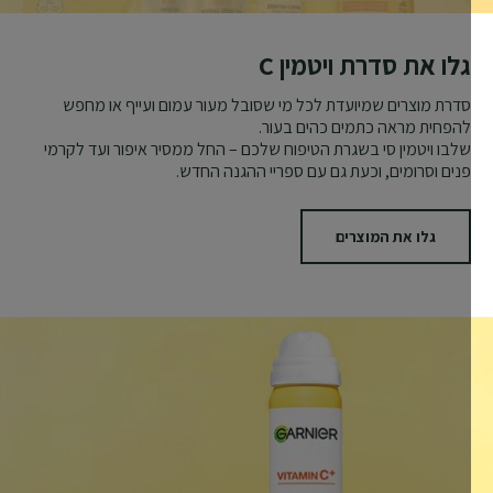
גלו את סדרת ויטמין C
סדרת מוצרים שמיועדת לכל מי שסובל מעור עמום ועייף או מחפש
להפחית מראה כתמים כהים בעור.
שלבו ויטמין סי בשגרת הטיפוח שלכם – החל ממסיר איפור ועד לקרמי
פנים וסרומים, וכעת גם עם ספריי ההגנה החדש.
גלו את המוצרים