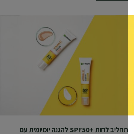
תחליב לחות +SPF50 להגנה יומיומית עם