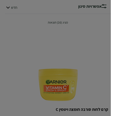
אפשרויות סינון
חדש
סדר לפי
מציג (16) תוצאות
קרם לחות סורבה חומצה ויטמין C