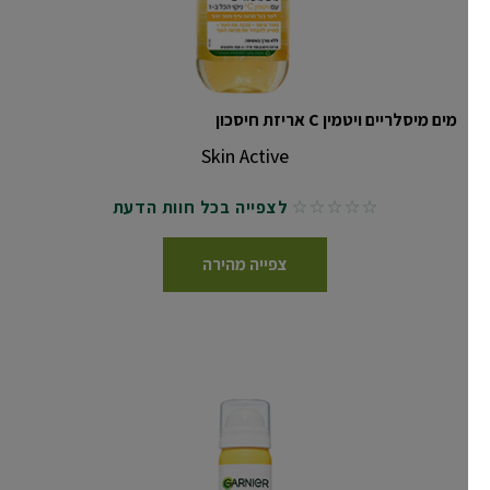
מים מיסלריים ויטמין C אריזת חיסכון
Skin Active
לצפייה בכל חוות הדעת
No reviews
צפייה מהירה