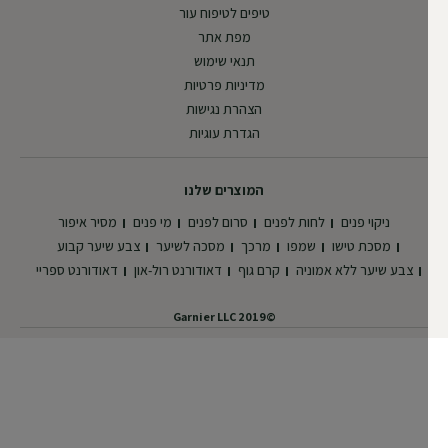
טיפים לטיפוח עור
מפת אתר
תנאי שימוש
מדיניות פרטיות
הצהרת נגישות
הגדרת עוגיות
המוצרים שלנו
ניקוי פנים
לחות לפנים
סרום לפנים
מי פנים
מסיר איפור
מסכת טישו
שמפו
מרכך
מסכה לשיער
צבע שיער קבוע
צבע שיער ללא אמוניה
קרם גוף
דאודורנט רול-און
דאודורנט ספריי
©2019 Garnier LLC