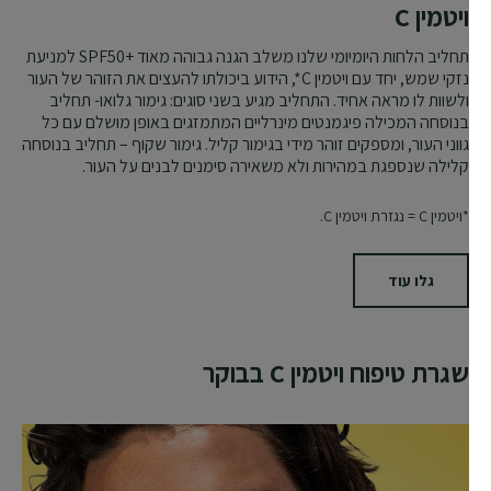
ויטמין C
תחליב הלחות היומיומי שלנו משלב הגנה גבוהה מאוד SPF50+‎ למניעת
נזקי שמש, יחד עם ויטמין C*, הידוע ביכולתו להעצים את הזוהר של העור
ולשוות לו מראה אחיד. התחליב מגיע בשני סוגים: גימור גלואו- תחליב
בנוסחה המכילה פיגמנטים מינרליים המתמזגים באופן מושלם עם כל
גווני העור, ומספקים זוהר מידי בגימור קליל. גימור שקוף – תחליב בנוסחה
קלילה שנספגת במהירות ולא משאירה סימנים לבנים על העור.
*ויטמין C = נגזרת ויטמין C.
גלו עוד
שגרת טיפוח ויטמין C בבוקר