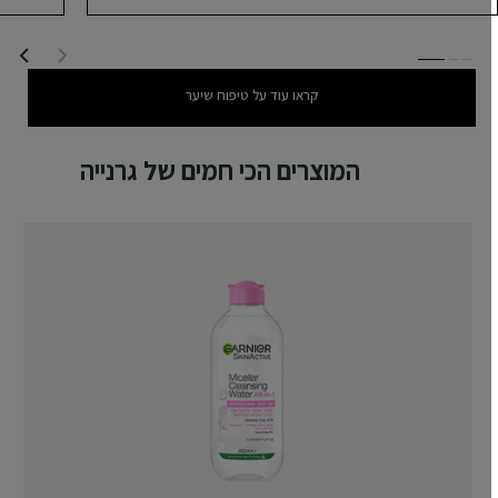
SLIDE 1
SLID
SLI
קראו עוד על טיפוח שיער
המוצרים הכי חמים של גרנייה