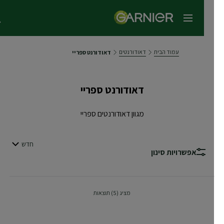
תפריט ראשי
עמוד הבית
דאודורנטים
דאודורנט ספריי
דאודורנט ספריי
מגוון דאודורנטים ספריי
חדש
סדר לפי
אפשרויות סינון
UBPANEL
מציג (5) תוצאות