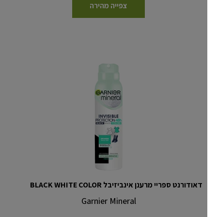
צפייה מהירה
דאודורנט ספריי מרענן אינביזיבל BLACK WHITE COLOR
Garnier Mineral