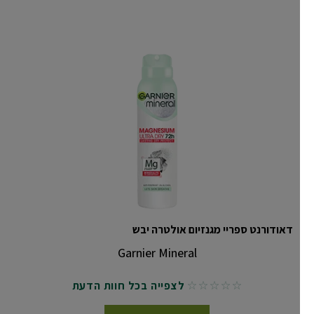
דאודורנט ספריי מגנזיום אולטרה יבש
Garnier Mineral
לצפייה בכל חוות הדעת
No reviews