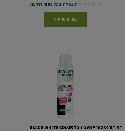
לצפייה בכל חוות הדעת
No reviews
צפייה מהירה
דאודורנט ספריי אינביזיבל BLACK WHITE COLOR