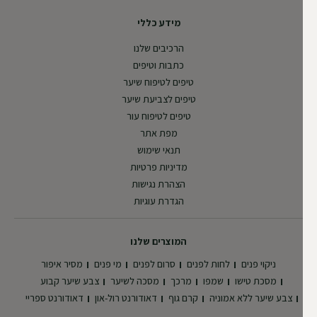
מידע כללי
הרכיבים שלנו
כתבות וטיפים
טיפים לטיפוח שיער
טיפים לצביעת שיער
טיפים לטיפוח עור
מפת אתר
תנאי שימוש
מדיניות פרטיות
הצהרת נגישות
הגדרת עוגיות
המוצרים שלנו
ניקוי פנים
לחות לפנים
סרום לפנים
מי פנים
מסיר איפור
מסכת טישו
שמפו
מרכך
מסכה לשיער
צבע שיער קבוע
צבע שיער ללא אמוניה
קרם גוף
דאודורנט רול-און
דאודורנט ספריי