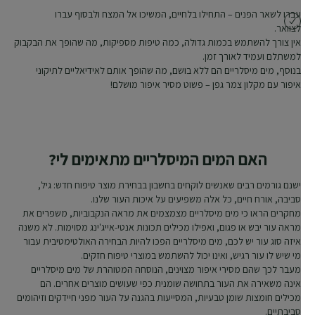
עברו לשאר הפנים – התחילו בלחיים, המשיכו אל המצח ולבסוף עברו
לצוואר.
אין צורך להשתמש בכמות גדולה, כמה טיפות מספיקות, מה שהופך את הבקבוק
למשתלם ועמיד לאורך זמן.
בנוסף, מים מיסלריים הם ללא בושם, מה שהופך אותם לאידיאליים לתיקוני
איפור עם מקלון צמר גפן – פשוט מסיר איפור מושלם!
האם המים המיסלריים מתאימים לי?
ישנם גורמים רבים שאנשים לוקחים בחשבון בבחירת מוצר טיפוח חדש: גיל,
סביבה, אורח חיים, כל אלה משפיעים על איכות העור שלנו.
מחקרים הראו כי מים מיסלריים מצמצמים את מראה הנקבוביות, משפרים את
מראה עור יבש או פגום, ואפילו מכילים תכונות אנטי-אייג'ינג מסוימות. לא משנה
איזה סוג עור יש לכם, מים מיסלריים הפכו להיות הבחירה האולטימטיבית עבור
מי שיש לו עור רגיש, ואינו יכול להשתמש במוצרי טיפוח חזקים.
מעבר לכך שהם מסירי איפור מצוינים, הנוסחה המטוהרת של מים מיסלריים
אינה משאירה את העור בתחושה שומנית כפי שעושים מוצרים אחרים. הם
מכילים חומצות שומן טבעיות, המסייעות בהגנה על העור מפני חיידקים וזיהומים
סביבתיים.