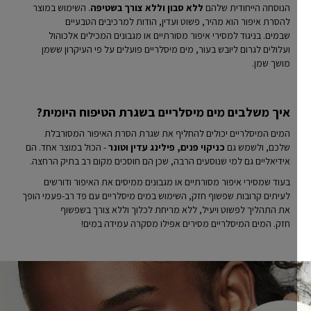
הנוסחה הייחודית שלהם
ללא סבון וללא צורך בשטיפה
. השימוש במוצר
להסרת איפור הוא מהיר, פשוט ועדין, הודות למרכיבים הטבעיים
שבמים. בניגוד למסירי איפור מסורתיים או מגבונים המכילים אלכוהול
ועלולים לגרום ליובש בעור, מים מיסלריים פועלים על פי העיקרון ששמן
מושך שמן.
איך משלבים מים מיסלריים בשגרת הטיפוח היומית?
המים המיסלריים יכולים להחליף את שגרת הסרת האיפור המסורבלת
שלכם, ולשמש גם
כניקוי פנים, פילינג עדין וטונר
- הכול במוצר אחד. הם
אידיאליים גם למי שנוסעים הרבה, שכן הם חוסכים מקום רב בתיק הרחצה.
בעוד שמסירי איפור מסורתיים או מגבונים ממיסים את האיפור ודורשים
לעיתים קרובות שפשוף חזק, השימוש במים מיסלריים עם פד רב-פעמי הופך
את התהליך לפשוט ויעיל, ללא מריחת לכלוך וללא צורך בשפשוף
חזק. המים המיסלריים מסירים אפילו מסקרה עמידה במים!