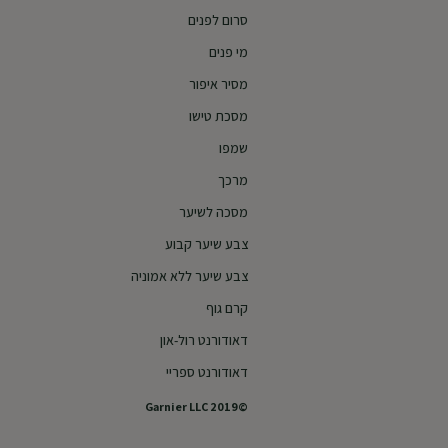
סרום לפנים
מי פנים
מסיר איפור
מסכת טישו
שמפו
מרכך
מסכה לשיער
צבע שיער קבוע
צבע שיער ללא אמוניה
קרם גוף
דאודורנט רול-און
דאודורנט ספריי
©2019 Garnier LLC