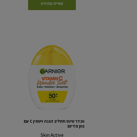
צפייה מהירה
וונדר טינט תחליב הגנה ויטמין C עם
גוון מדיום
Skin Active