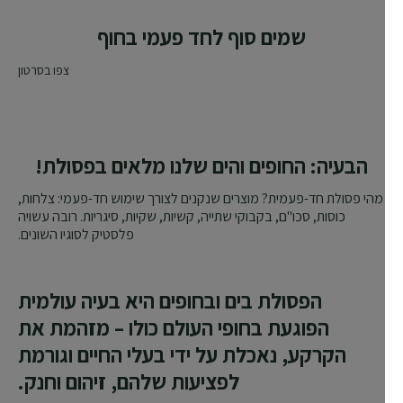
שמים סוף לחד פעמי בחוף
צפו בסרטון
הבעיה: החופים והים שלנו מלאים בפסולת!
מהי פסולת חד-פעמית? מוצרים שנקנים לצורך שימוש חד-פעמי: צלחות,
כוסות, סכו"ם, בקבוקי שתייה, קשיות, שקיות, סיגריות. רובה עשויה
פלסטיק לסוגיו השונים.
הפסולת בים ובחופים היא בעיה עולמית
הפוגעת בחופי העולם כולו – מזהמת את
הקרקע, נאכלת על ידי בעלי החיים וגורמת
לפציעות שלהם, זיהום וחנק.