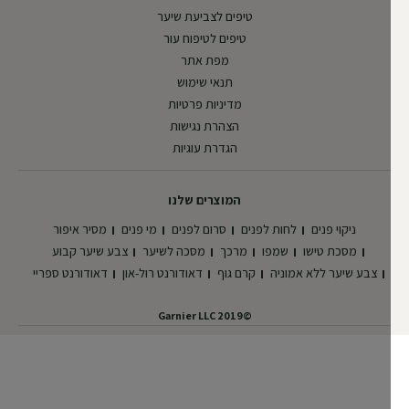
טיפים לצביעת שיער
טיפים לטיפוח עור
מפת אתר
תנאי שימוש
מדיניות פרטיות
הצהרת נגישות
הגדרת עוגיות
המוצרים שלנו
ניקוי פנים
לחות לפנים
סרום לפנים
מי פנים
מסיר איפור
מסכת טישו
שמפו
מרכך
מסכה לשיער
צבע שיער קבוע
צבע שיער ללא אמוניה
קרם גוף
דאודורנט רול-און
דאודורנט ספריי
©2019 Garnier LLC