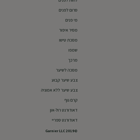
לחות לפנים
סרום לפנים
מי פנים
מסיר איפור
מסכת טישו
שמפו
מרכך
מסכה לשיער
צבע שיער קבוע
צבע שיער ללא אמוניה
קרם גוף
דאודורנט רול-און
דאודורנט ספריי
©2019 Garnier LLC