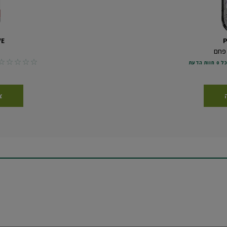
VE
P
 פחם
No reviews
 הדעת
צ