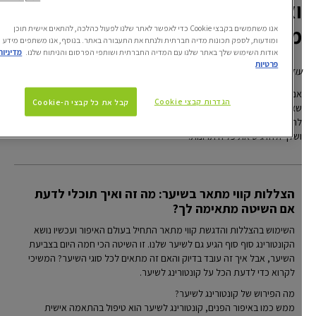
ואיך תוכלי לדעת אם השיטה
מתאימה לך?
אנו משתמשים בקבצי Cookie כדי לאפשר לאתר שלנו לפעול כהלכה, להתאים אישית תוכן
ומודעות, לספק תכונות מדיה חברתית ולנתח את התעבורה באתר. בנוסף, אנו משתפים מידע
אודות השימוש שלך באתר שלנו עם המדיה החברתית ושותפי הפרסום והניתוח שלנו.
מדיניות
פרטיות
עודכן לאחרונה אפריל 07, 2024
אם את מחפשת לעשות שינוי עדין במראה שלך, קונטור לשיער זה בדיוק מה
הגדרות קבצי Cookie
קבל את כל קבצי ה-Cookie
שאת צריכה. שיטה חדשה ולוהטת לפיזור חופשי של גוונים בהירים וכהים כדי
להוסיף עומק של גוונים לצבע השיער הטבעי שלך וגם להחמיא למבנה הפנים
ושלך ולהדגיש את כל היתרונות.
הצללות קווי מתאר בשיער: מה זה ואיך תוכלי לדעת
אם השיטה מתאימה לך?
השימוש בהצללות והדגשת קווי מתאר התחיל בעולם האיפור ועכשיו נושא
הקונטורינג סוף סוף הגיע גם לשיער שלנו. זו השיטה הכי חמה היום בצביעת
השיער, אבל איך זה עובד בדיוק והאם זה מתאים לכל סוגי השיער? המשיכי
לקרוא כדי לדעת הכל על קונטורינג לשיער.
מה הפירוש של קונטורינג לשיער?
ממש כמו באיפור הפנים, קונטורינג לשיער הוא טיפול בהתאמה אישית