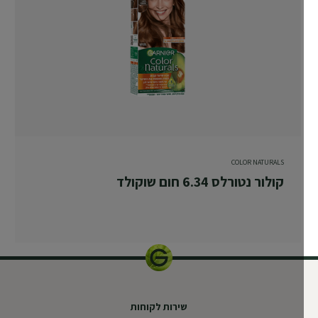
COLOR NATURALS
קולור נטורלס 6.34 חום שוקולד
שירות לקוחות