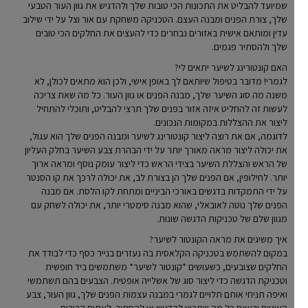
שמיועד להבליט את התכונות הכי טובות שלך ולהדגיש את גוון העור הטבעי
שלך, צורת הפנים ומבנה העצם. הטכניקה משחקת עם אור וצל על ידי שילוב
עדין ומותאם אישית באזורים נבחרים כדי להעצים את החלקים הכי טובים
שלך ולהסתיר פגמים.
האם קונטורינג לשיער יתאים לי?
לגמרי! מדובר בטיפול שיותאם לך באופן אישי, ולכן הוא מתאים לכולן, לא
משנה מה סוג השיער שלך, מבנה הפנים או גוון העור. כל מה שאת צריכה
לעשות זה להחליט איזה אזור בפנים שלך תרצי להבליט, ותוכלי להתחיל
ליצור את ההצללות במקומות הנכונים.
לדוגמה, אם את רוצה ליצור קונטורינג לשיער ומבנה הפנים שלך הוא עגול,
את יכולה ליצור מראה מאורך יותר על ידי הבהרת צבע השיער בחלק העליון
של הראש והצללת השיער בצידי הראש כדי ליצור עומק נוסף ומראה ארוך
יותר. לחילופין, אם הפנים שלך הן בצורת לב, את יכולה לרכך את קו הסנטר
על ידי התמקדות בדגשים באורכי הביניים ומתחת לקו הלסת. אם מבנה
הפנים שלך נוטה לאובאלי, שהוא מבנה סימטרי יותר, את יכולה לשחק עם
מגוון שלם של טכניקות הדגשה שונות.
איך משיגים את מראה הקונטור לשיער?
במקום להשתמש בטכניקה הקלאסית בה נעזרים בנייר כסף כדי לבודד את
החלקים שצובעים, כשעושים *קונטור לשיער* משתמשים ביד חופשית
וטכניקת הדגשה כדי ליצור סוג של אשלייה אופטית. הצבעים בהם תשתמשי
ואיפה תניחי אותם תלויים לגמרי במבנה עצמות הפנים שלך, גוון העור, צבע