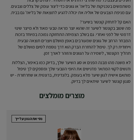
העיניים ובעצם כל מה שתרצי להדגיש או להסתיר. לעתים קרובות
משתמשים בטכניקות של בליאז' או גוונים כדי ליצור עומק של צללים וצבעים.
עם מניפת הצבעים של אוליה את יכולה להגיע לתוצאות של בליאז' גם בבית.
האם קל לתחזק קונטור בשיער?
מה שטוב בקונטור לשיער זה שהוא יוצר מראה טבעי מאוד ולא מייצר שינוי
דרמטי של לפני ואחרי. גם בשלב הצמיחה התחזוקה נמוכה במיוחד בזכות
המבחר הרחב של גוונים שמעורבים באופן מושלם ויוצרים תוצאה טבעית
וייחודית רק לך. טיפול להחזרת הברק הוא דרך נוספת לסיום מושלם של
תהליך הקונטור, לשמירה על הגוונים והזוהר לאורך זמן.
לא משנה מהו מבנה הפנים או סוג השיער שלך, בדיוק כמו באיפור, הצללות
ודגשים לקווי המתאר מדגישים את היופי הטבעי שלך ומספקים לך טיפול
מותאם אישית לגוון שיער מלא בעומק. בלונדינית, ברונטית או שחרחורת - יש
סגנון קונטור לשיער שיתאים לך בדיוק.
מוצרים מומלצים
נסי את הגוון עלייך