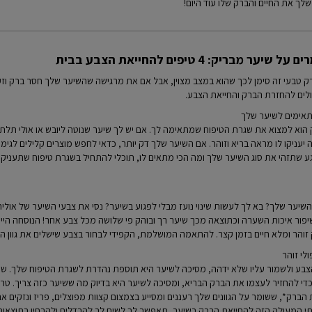
לך את החיים והברק שלו עוד היום!
 מבריק: 4 טיפים להחייאת הצבע בבית
טבעי זה סימן לכך שהוא במצב מצוין, אבל אם את מרגישה שהשיער שלך חסר ברק וזקו
ולים להחזרת הברק והחייאת הצבע.
אימים לשיער שלך
 הוא למצוא את שגרת הטיפוח שמתאימה לך. אם יש לך שיער שנוטה ליובש או אולי תלתל
יעניקו לו מראה בריא וזוהר. אם השיער שלך דק יותר, כדאי לחפש מוצרים קלילים לגימו
ע שתזהי את סוג השיער שלך ומה הכי מתאים לו, תוכלי להתחיל בשגרת טיפוח שתעניק 
יער שלך? בא לך לעשות שינוי נועז מבלי לפגוע בשיער? נסי את צבעי השיער של אוליה
פור איכות השערה וכתוצאה מכך שיער רך ובוהק פי שלושה מכל צבע אחר! הנוסחה הייח
והר ומלא חיים בזמן קצר. להתאמה המושלמת, הקפידי לבחור בצבע שישלים את גוון העו
לי זוהר
צבע ולשמור עליו שלא ידהה, מסיכה לשיער היא תוספת נהדרת לשגרת הטיפוח שלך. שיע
כדי להחזיר לעצמו את הברק הבריא, ומסיכה לשיער היא בדיוק מה ששיער כזה צריך. טרנ
ברק*, ששומר על הגוונים שלך רעננים ומסייע בצמצום קצוות מפוצלים, פריז ונזקים א
תי המעולה הזה להחייאת הברק בשיער, תאפשר לך לשים לב להבדלים ולהבחין בתוצאות -