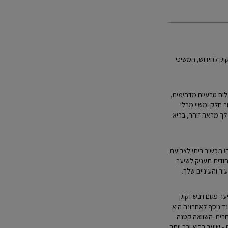
ק לחידוש, המשיכי
ים טבעיים מדהימים,
ר חלק ומשיי מבלי
לך מראה זוהר, בריא
! תכשיר ביתי לצביעת
ודית תעניק לשיער
ר והעיניים שלך.
ר פגום ויבש זקוק
ד נוסף לאחרונה היא
חרים. השוואה קטנה
 שיער בריא ורך יותר