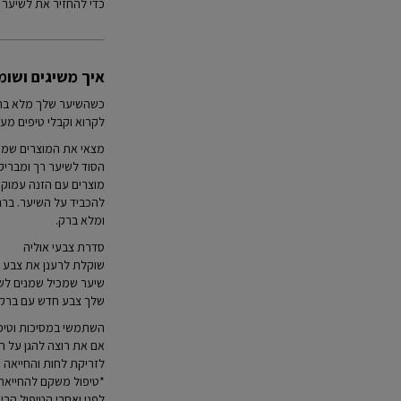
כדי להחזיר את לשיער ש
איך משיגים ושומרים על שיער
כשהשיער שלך מלא ברק 
לקרוא וקבלי טיפים מע
מצאי את המוצרים שמת
הסוד לשיער רך ומבריק
מוצרים עם הזנה עמוקה 
להכביד על השיער. ברג
ומלא ברק.
סדרת צבעי אוליה
שוקלת לרענן את צבע הש
שיער שמכיל שמנים לשי
שלך צבע חדש עם ברק ז
השתמשי במסיכות וטיפו
אם את רוצה להגן על ה
לזריקת לחות והחייאה 
*טיפול משקם להחייאת ה
לפני ואחרי הטיפול הבי