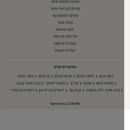
טיפים לטיפוח שיער
טיפים לצביעת שיער
טיפים לטיפוח עור
מפת אתר
תנאי שימוש
מדיניות פרטיות
הצהרת נגישות
הגדרת עוגיות
המוצרים שלנו
ניקוי פנים
לחות לפנים
סרום לפנים
מי פנים
מסיר איפור
מסכת טישו
שמפו
מרכך
מסכה לשיער
צבע שיער קבוע
צבע שיער ללא אמוניה
קרם גוף
דאודורנט רול-און
דאודורנט ספריי
©2019 Garnier LLC