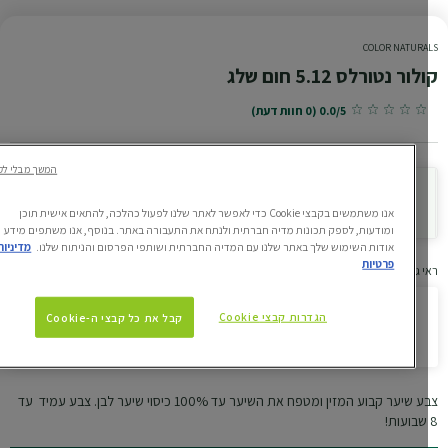
COLOR NATURA
ור נטורלס 5.12 חום שלג
0.0/5 (0 חוות דעת)
המשך מבלי לקבל
נסי את הגוון עלייך
אנו משתמשים בקבצי Cookie כדי לאפשר לאתר שלנו לפעול כהלכה, להתאים אישית תוכן
ומודעות, לספק תכונות מדיה חברתית ולנתח את התעבורה באתר. בנוסף, אנו משתפים מידע
אודות השימוש שלך באתר שלנו עם המדיה החברתית ושותפי הפרסום והניתוח שלנו.
מדיניות
פרטיות
 גוונים דומים
הגדרות קבצי Cookie
קבל את כל קבצי ה-Cookie
קולור נטורלס 5.12 חום שלג
צבע שיער קבוע המזין ומטפח את השיער עד 100% כיסוי שיער לבן. צבע עמיד עד