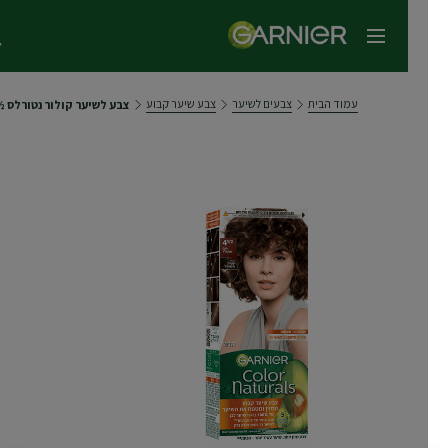
תפריט ראשי
עמוד הבית
צבעים לשיער
צבע שיער קבוע
צבע לשיער קולור נטורלס ½4 חום שוקולד כהה