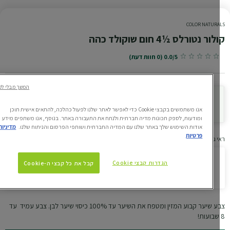
COLOR NATURA
ור נטורלס ½4 חום שוקולד כהה
0.0/5 (0 חוות דעת)
המשך מבלי לקבל
נסי את הגוון עלייך
אנו משתמשים בקבצי Cookie כדי לאפשר לאתר שלנו לפעול כהלכה, להתאים אישית תוכן
ומודעות, לספק תכונות מדיה חברתית ולנתח את התעבורה באתר. בנוסף, אנו משתפים מידע
אודות השימוש שלך באתר שלנו עם המדיה החברתית ושותפי הפרסום והניתוח שלנו.
מדיניות
פרטיות
 גוונים דומים
הגדרות קבצי Cookie
קבל את כל קבצי ה-Cookie
קולור נטורלס ½4 חום שוקולד כהה
צבע שיער קבוע המזין ומטפח את השיער עד 100% כיסוי שיער לבן. צבע עמיד עד