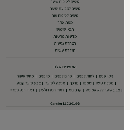
טיפים לטיפוח שיער
טיפים לצביעת שיער
טיפים לטיפוח עור
מפת אתר
תנאי שימוש
מדיניות פרטיות
הצהרת נגישות
הגדרת עוגיות
המוצרים שלנו
ניקוי פנים
לחות לפנים
סרום לפנים
מי פנים
מסיר איפור
מסכת טישו
שמפו
מרכך
מסכה לשיער
צבע שיער קבוע
צבע שיער ללא אמוניה
קרם גוף
דאודורנט רול-און
דאודורנט ספריי
©2019 Garnier LLC