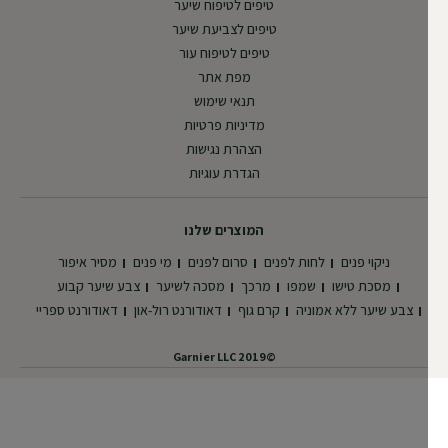
טיפים לטיפוח שיער
טיפים לצביעת שיער
טיפים לטיפוח עור
מפת אתר
תנאי שימוש
מדיניות פרטיות
הצהרת נגישות
הגדרת עוגיות
המוצרים שלנו
ניקוי פנים
לחות לפנים
סרום לפנים
מי פנים
מסיר איפור
מסכת טישו
שמפו
מרכך
מסכה לשיער
צבע שיער קבוע
צבע שיער ללא אמוניה
קרם גוף
דאודורנט רול-און
דאודורנט ספריי
©2019 Garnier LLC