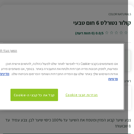
COLOR NATURA
ור נטורלס 6 חום טבעי
0.0/5 (0 חוות דעת)
המשך מבלי לקבל
נסי את הגוון עלייך
אנו משתמשים בקבצי Cookie כדי לאפשר לאתר שלנו לפעול כהלכה, להתאים אישית תוכן
ומודעות, לספק תכונות מדיה חברתית ולנתח את התעבורה באתר. בנוסף, אנו משתפים מידע
אודות השימוש שלך באתר שלנו עם המדיה החברתית ושותפי הפרסום והניתוח שלנו.
מדיניות
פרטיות
 גוונים דומים
הגדרות קבצי Cookie
קבל את כל קבצי ה-Cookie
קולור נטורלס 6 חום טבעי
צבע שיער קבוע המזין ומטפח את השיער עד 100% כיסוי שיער לבן. צבע עמיד עד