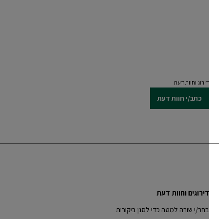
CLOSE SUBPANEL
דירוג וחוות דעת
כתב/י חוות דעת
דירוגים וחוות דעת
בחר/י שורה למטה כדי לסנן ביקורות