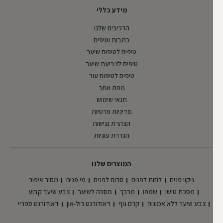
מידע כללי
הרכיבים שלנו
כתבות וטיפים
טיפים לטיפוח שיער
טיפים לצביעת שיער
טיפים לטיפוח עור
מפת אתר
תנאי שימוש
מדיניות פרטיות
הצהרת נגישות
הגדרת עוגיות
המוצרים שלנו
ניקוי פנים
לחות לפנים
סרום לפנים
מי פנים
מסיר איפור
מסכת טישו
שמפו
מרכך
מסכה לשיער
צבע שיער קבוע
צבע שיער ללא אמוניה
קרם גוף
דאודורנט רול-און
דאודורנט ספריי