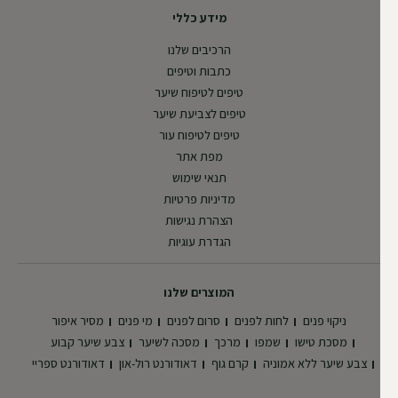
מידע כללי
הרכיבים שלנו
כתבות וטיפים
טיפים לטיפוח שיער
טיפים לצביעת שיער
טיפים לטיפוח עור
מפת אתר
תנאי שימוש
מדיניות פרטיות
הצהרת נגישות
הגדרת עוגיות
המוצרים שלנו
ניקוי פנים
לחות לפנים
סרום לפנים
מי פנים
מסיר איפור
מסכת טישו
שמפו
מרכך
מסכה לשיער
צבע שיער קבוע
צבע שיער ללא אמוניה
קרם גוף
דאודורנט רול-און
דאודורנט ספריי