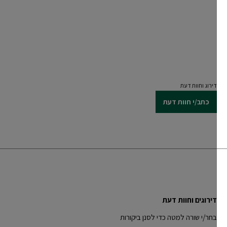
CLOSE SUBPANEL
דירוג וחוות דעת
כתב/י חוות דעת
דירוגים וחוות דעת
בחר/י שורה למטה כדי לסנן ביקורות