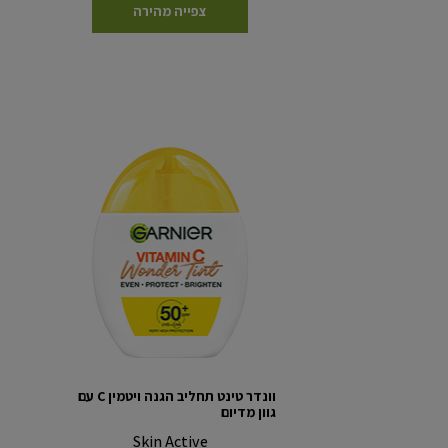
צפייה מהירה
וונדר טינט תחליב הגנה ויטמין C עם
גוון מדיום
Skin Active