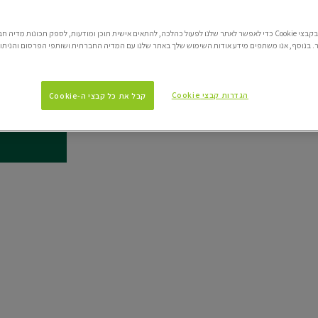
תחליב לחות יומי נ
מאט SPF50 להגנה גבוהה מאוד.
אנו משתמשים בקבצי Cookie כדי לאפשר לאתר שלנו לפעול כהלכה, להתאים אישית תוכן ומודעות, לספק תכונות מדי
מוכח קלינית: ‎-66%‎ פצעונים ‎-32%‎ פגמי עור
 בנוסף, אנו משתפים מידע אודות השימוש שלך באתר שלנו עם המדיה החברתית ושותפי הפרסום והניתוח
תכולה
הגדרות קבצי Cookie
קבל את כל קבצי ה-Cookie
40 מ"ל