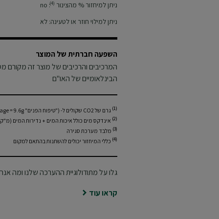
(4)
ניתן למיחזור % מהצינור
:
no
ניתן למילוי חוזר או לטעינה:
לא
השפעה חברתית של המוצר
המרכיבים והרכיבים של מוצר זה מקורם מס
הבינלאומיים של האו"ם
(1)
גרם של CO2 שקולים ל- ("טיפוח הפנים" category average = 9.6g)
(2)
אינדקס מים כולל איכות המים + נדירות המים (מ"ק) - "טיפוח הפנים" 
(3)
מלבד מערכת סגירה
(4)
כללי המיחזור יכולים להשתנות בהתאם למקום
גלו על מתודולוגיית ההערכה שלנו ומה אנ
קראו עוד