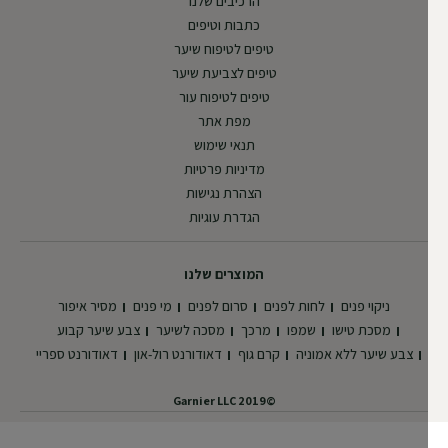
הרכיבים שלנו
כתבות וטיפים
טיפים לטיפוח שיער
טיפים לצביעת שיער
טיפים לטיפוח עור
מפת אתר
תנאי שימוש
מדיניות פרטיות
הצהרת נגישות
הגדרת עוגיות
המוצרים שלנו
ניקוי פנים
לחות לפנים
סרום לפנים
מי פנים
מסיר איפור
מסכת טישו
שמפו
מרכך
מסכה לשיער
צבע שיער קבוע
צבע שיער ללא אמוניה
קרם גוף
דאודורנט רול-און
דאודורנט ספריי
©2019 Garnier LLC