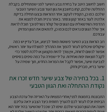
חשוב לחשוב היטב על בחירת צבע השיער לפני שמתחילים. בקבלת
ההחלטה שלכם, קחו בחשבון את גוון העור וצבע השיער הטבעי
שלכם. כמו כן, הקפידו לעקוב אחר ההוראות ובצעו תחילה בדיקת
אלרגיה לעור באזור קטן ונסתר. באתר גרנייה תוכלו למצוא את
ההדמיה הווירטואלית עם הגוונים של קולור נטורלס וכך תוכלו לראות
איך שלל הגוונים נראים לכם וכמו כן, להתאים את הגוון המדויק
עבורכם.
רוב הוראות צבע השיער פשוטות מאוד לביצוע, אבל עדיין יש כמה
שיקולים שיכולים לעזור להפוך את התהליך למוצלח עוד יותר. ראשית,
אפשר לנשום לרווחה, אין צורך להיות מקצוען או ללכת לספר כדי
לקבל תוצאות יפות ואחידות. על ידי שמירה על כמה טיפים בסיסיים
לצביעת שיער, אפשר לקבל את המראה החדש, תוך שמירה על
שיער בריא, מבריק וחזק.
1. בכל בחירה של צבע שיער חדש זכרו את
נקודת ההתחלה ואת הגוון הטבעי
התבוננות בתמונות לפני/אחרי המצויות על האריזה של ערכת הצבע
הביתית יוכלו לעזור לכם להעריך חזותית כיצד הצבע יראה עליכם
וישנה את הגוון הטבעי שלכם. שימו לב שככל שהשיער בהיר יותר הוא
יעניק לעתים קרובות תוצאות ברורות יותר. אם צבע השיער שלכם לא