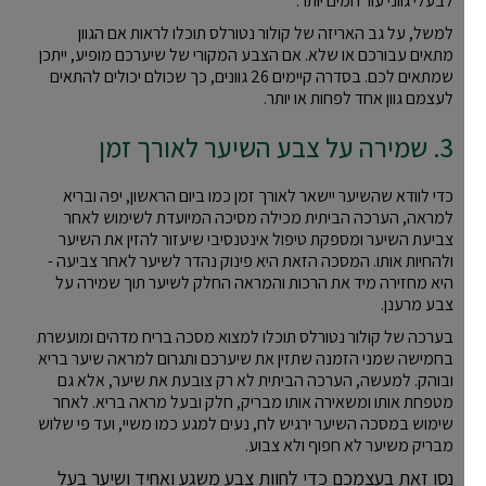
לבעלי גווני עור חמים יותר.
למשל, על גב האריזה של קולור נטורלס תוכלו לראות אם הגוון
מתאים עבורכם או שלא. אם הצבע המקורי של שיערכם מופיע, ייתכן
שמתאים לכם. בסדרה קיימים 26 גוונים, כך שכולם יכולים להתאים
לעצמם גוון אחד לפחות או יותר.
3. שמירה על צבע השיער לאורך זמן
כדי לוודא שהשיער יישאר לאורך זמן כמו ביום הראשון, יפה ובריא
למראה, הערכה הביתית מכילה מסיכה המיועדת לשימוש לאחר
צביעת השיער ומספקת טיפול אינטנסיבי שיעזור להזין את השיער
ולהחיות אותו. המסכה הזאת היא פינוק נהדר לשיער לאחר צביעה -
היא מחזירה מיד את הרכות והמראה החלק לשיער תוך שמירה על
צבע מרענן.
בערכה של קולור נטורלס תוכלו למצוא מסכה בריח מדהים ומועשרת
בחמישה שמני הזמנה שתזין את שיערכם ותגרום למראה שיער בריא
ובוהק. למעשה, הערכה הביתית לא רק צובעת את שיער, אלא גם
מטפחת אותו ומשאירה אותו מבריק, חלק ובעל מראה בריא. לאחר
שימוש במסכה השיער ירגיש לח, נעים למגע כמו משיי, ועד פי שלוש
מבריק משיער לא חפוף ולא צבוע.
נסו זאת בעצמכם כדי לחוות צבע משגע ואחיד ושיער בעל