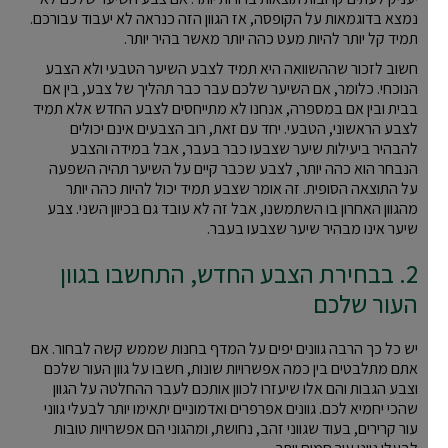
נמצא בדוגמאות על הקופסה, אז הגוון הזה כנראה לא יעבוד עבורכם.
תמיד קל יותר להיות מעט כהה יותר מאשר בהיר יותר.
חשוב לזכור שההשוואה היא תמיד לצבע השיער הטבעי ולא הצבע
הנוכחי. כלומר, אם השיער שלכם עבר כבר תהליך של צבע, בין אם
בבית ובין אם במספרה, אנחנו לא מתייחסים לצבע החדש אלא תמיד
לצבע הראשוני, הטבעי. יחד עם זאת, רוב הצבעים אינם יכולים
להבהיר ביעילות שיער שצבעו כבר בעבר, אבל במידה והצבע
הנבחר הוא כהה יותר, לצבע שכבר קיים על השיער תהיה השפעה
על התוצאה הסופית. זה אומר שצבע תמיד יכול להיות כהה יותר
מהגוון האחרון בו השתמשנו, אבל זה לא עובד גם בכיוון השני. צבע
שיער אינו מבהיר שיער שצבעו בעבר.
2. בבחירת הצבע החדש, התחשבו בגוון
העור שלכם
יש כל כך הרבה גוונים יפים על המדף בחנות שממש קשה לבחור. אם
אתם מתלבטים בין כמה אפשרויות שונות, חשבו על גוון העור שלכם
וצבע הגבות והם אלו שיעזרו לכוון אותכם לעבר ההחלטה על הגוון
שהכי יחמיא לכם. גוונים אפרפרים ואדמוניים יתאימו יותר לבעלי גווני
עור קרירים, בעוד שגווני זהב, נחושת, ומהגוני הם אפשרויות טובות