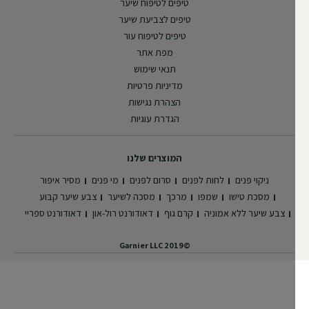
טיפים לטיפוח שיער
טיפים לצביעת שיער
טיפים לטיפוח עור
מפת אתר
תנאי שימוש
מדיניות פרטיות
הצהרת נגישות
הגדרת עוגיות
המוצרים שלנו
ניקוי פנים
לחות לפנים
סרום לפנים
מי פנים
מסיר איפור
מסכת טישו
שמפו
מרכך
מסכה לשיער
צבע שיער קבוע
צבע שיער ללא אמוניה
קרם גוף
דאודורנט רול-און
דאודורנט ספריי
©2019 Garnier LLC