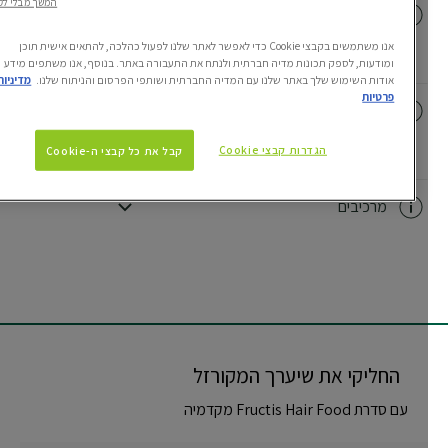
המשך מבלי לקבל
פרטי המוצר
אנו משתמשים בקבצי Cookie כדי לאפשר לאתר שלנו לפעול כהלכה, להתאים אישית תוכן
CLOSE SUBPANEL
ומודעות, לספק תכונות מדיה חברתית ולנתח את התעבורה באתר. בנוסף, אנו משתפים מידע
אודות השימוש שלך באתר שלנו עם המדיה החברתית ושותפי הפרסום והניתוח שלנו.
מדיניות
פרטיות
אופן שימוש
הגדרות קבצי Cookie
קבל את כל קבצי ה-Cookie
CLOSE SUBPANEL
מרכיבים
CLOSE SUBPANEL
החליקי את שיערך המקורזל
עם סדרת Fructis Hair Food מקדמיה