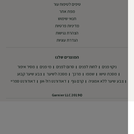
טיפים לטיפוח עור
מפת אתר
תנאי שימוש
מדיניות פרטיות
הצהרת נגישות
הגדרת עוגיות
המוצרים שלנו
ניקוי פנים
לחות לפנים
סרום לפנים
מי פנים
מסיר איפור
מסכת טישו
שמפו
מרכך
מסכה לשיער
צבע שיער קבוע
צבע שיער ללא אמוניה
קרם גוף
דאודורנט רול-און
דאודורנט ספריי
©2019 Garnier LLC