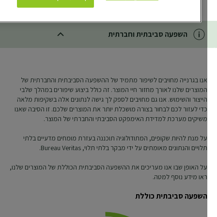
CLOSE SUBPANEL
השפעה סביבתית וחברתית
CLOSE SUBPANEL
אנו בגרנייה מחויבים לשיפור מתמיד של ההשפעה הסביבתית והחברתית של
המוצרים שלנו לאורך מחזור חיי המוצר. זה כולל ביצוע שיפורים במהלך שלבי
הייצור והשימוש. אנו גם מחויבים לספק לך גישה לנתונים אלה בשקיפות מלאה
כדי לעזור לכם לבחור בצורה מושכלת יותר את המוצרים שלכם. זו הסיבה שאנו
משיקים מערכת למדידת האימפקט הסביבתי והחברתי של המוצר.
על מנת להיות שקופים, המתודולוגיה תוכננה בעזרת מומחים מדעיים בלתי
תלויים והנתונים מאומתים על ידי מבקר בלתי תלוי, Bureau Veritas.
על האופן שבו אנו מעריכים את ההשפעה הסביבתית הכוללת של המוצרים שלנו,
ראו מידע נוסף למטה.
השפעה סביבתית כוללת