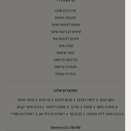
מידע כללי
הרכיבים שלנו
כתבות וטיפים
טיפים לטיפוח שיער
טיפים לצביעת שיער
טיפים לטיפוח עור
מפת אתר
תנאי שימוש
מדיניות פרטיות
הצהרת נגישות
הגדרת עוגיות
המוצרים שלנו
ניקוי פנים
לחות לפנים
סרום לפנים
מי פנים
מסיר איפור
מסכת טישו
שמפו
מרכך
מסכה לשיער
צבע שיער קבוע
צבע שיער ללא אמוניה
קרם גוף
דאודורנט רול-און
דאודורנט ספריי
©2019 Garnier LLC