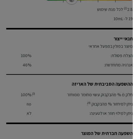
(2)
2.8
לכל מנת שימוש
19
ל- 10mL
תנאי ייצור
מיוצר בפולין במפעל אחראי
הצלת פסולת:
100%
אנרגיה מתחדשת:
46%
ההשפעה הסביבתית של האריזה
(3)
חלק מ % מהבקבוק עשוי מחומר ממוחזר
:
100%
(4)
ניתן למיחזור % מהבקבוק
:
no
ניתן למילוי חוזר או לטעינה:
לא
השפעה חברתית של המוצר