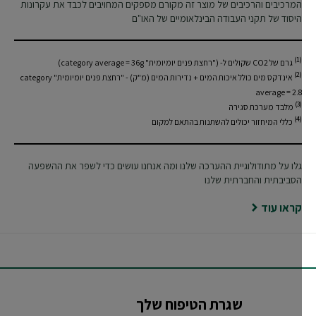
המרכיבים והרכיבים של מוצר זה מקורם מספקים המחויבים לכבד את עקרונות
היסוד של תקני העבודה הבינלאומיים של האו"ם
(1)
גרם של CO2 שקולים ל- ("רחצת פנים יומיומית" category average = 36g)
(2)
אינדקס מים כולל איכות המים + נדירות המים (מ"ק) - "רחצת פנים יומיומית" category
average = 2.8
(3)
מלבד מערכת סגירה
(4)
כללי המיחזור יכולים להשתנות בהתאם למקום
גלו על מתודולוגיית ההערכה שלנו ומה אנחנו עושים כדי לשפר את ההשפעה
הסביבתית והחברתית שלנו
קראו עוד
שגרת הטיפוח שלך