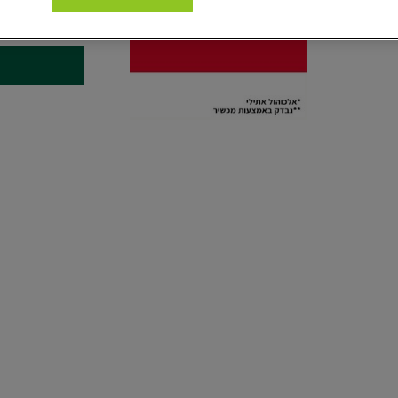
150 מ"ל