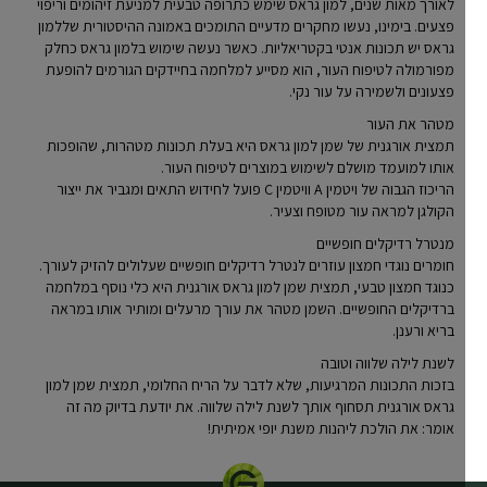
לאורך מאות שנים, למון גראס שימש כתרופה טבעית למניעת זיהומים וריפוי
פצעים. בימינו, נעשו מחקרים מדעיים התומכים באמונה ההיסטורית שללמון
גראס יש תכונות אנטי בקטריאליות. כאשר נעשה שימוש בלמון גראס כחלק
מפורמולה לטיפוח העור, הוא מסייע למלחמה בחיידקים הגורמים להופעת
פצעונים ולשמירה על עור נקי.
מטהר את העור
תמצית אורגנית של שמן למון גראס היא בעלת תכונות מטהרות, שהופכות
אותו למועמד מושלם לשימוש במוצרים לטיפוח העור.
הריכוז הגבוה של ויטמין A וויטמין C פועל לחידוש התאים ומגביר את ייצור
הקולגן למראה עור מטופח וצעיר.
מנטרל רדיקלים חופשיים
חומרים נוגדי חמצון עוזרים לנטרל רדיקלים חופשיים שעלולים להזיק לעורך.
כנוגד חמצון טבעי, תמצית שמן למון גראס אורגנית היא כלי נוסף במלחמה
ברדיקלים החופשיים. השמן מטהר את עורך מרעלים ומותיר אותו במראה
בריא ורענן.
לשנת לילה שלווה וטובה
בזכות התכונות המרגיעות, שלא לדבר על הריח החלומי, תמצית שמן למון
גראס אורגנית תסחוף אותך לשנת לילה שלווה. את יודעת בדיוק מה זה
אומר: את הולכת ליהנות משנת יופי אמיתית!