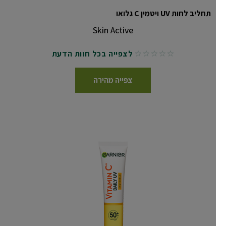
תחליב לחות UV ויטמין C גלואו
Skin Active
לצפייה בכל חוות הדעת
No reviews
צפייה מהירה