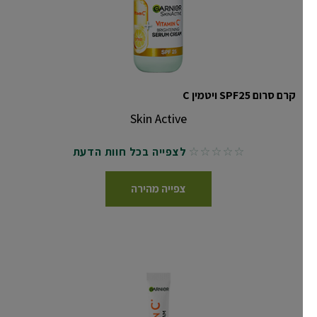
קרם סרום SPF25 ויטמין C
Skin Active
לצפייה בכל חוות הדעת
No reviews
צפייה מהירה