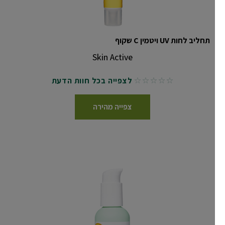
תחליב לחות UV ויטמין C שקוף
Skin Active
לצפייה בכל חוות הדעת
No reviews
צפייה מהירה