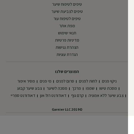
טיפים לטיפוח שיער
טיפים לצביעת שיער
טיפים לטיפוח עור
מפת אתר
תנאי שימוש
מדיניות פרטיות
הצהרת נגישות
הגדרת עוגיות
המוצרים שלנו
ניקוי פנים
לחות לפנים
סרום לפנים
מי פנים
מסיר איפור
מסכת טישו
שמפו
מרכך
מסכה לשיער
צבע שיער קבוע
צבע שיער ללא אמוניה
קרם גוף
דאודורנט רול-און
דאודורנט ספריי
©2019 Garnier LLC