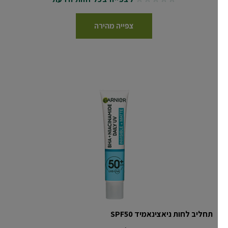
No reviews
צפייה מהירה
תחליב לחות ניאצינאמיד SPF50