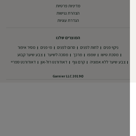
מדיניות פרטיות
הצהרת נגישות
הגדרת עוגיות
המוצרים שלנו
ניקוי פנים
לחות לפנים
סרום לפנים
מי פנים
מסיר איפור
מסכת טישו
שמפו
מרכך
מסכה לשיער
צבע שיער קבוע
צבע שיער ללא אמוניה
קרם גוף
דאודורנט רול-און
דאודורנט ספריי
©2019 Garnier LLC