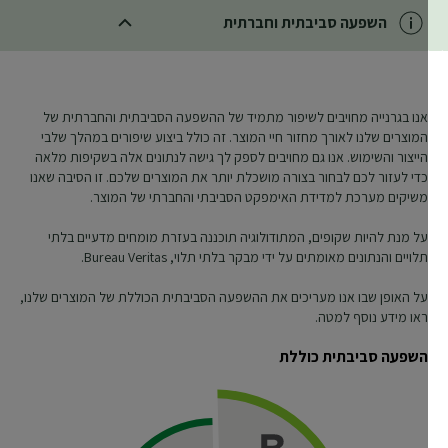
השפעה סביבתית וחברתית
CLOSE SUBPANEL
אנו בגרנייה מחויבים לשיפור מתמיד של ההשפעה הסביבתית והחברתית של
המוצרים שלנו לאורך מחזור חיי המוצר. זה כולל ביצוע שיפורים במהלך שלבי
הייצור והשימוש. אנו גם מחויבים לספק לך גישה לנתונים אלה בשקיפות מלאה
כדי לעזור לכם לבחור בצורה מושכלת יותר את המוצרים שלכם. זו הסיבה שאנו
משיקים מערכת למדידת האימפקט הסביבתי והחברתי של המוצר.
על מנת להיות שקופים, המתודולוגיה תוכננה בעזרת מומחים מדעיים בלתי
תלויים והנתונים מאומתים על ידי מבקר בלתי תלוי, Bureau Veritas.
על האופן שבו אנו מעריכים את ההשפעה הסביבתית הכוללת של המוצרים שלנו,
ראו מידע נוסף למטה.
השפעה סביבתית כוללת