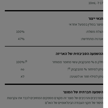
17
ל- 10mL
תנאי ייצור
מיוצר בפולין במפעל אחראי
הצלת פסולת:
100%
אנרגיה מתחדשת:
47%
ההשפעה הסביבתית של האריזה
(3)
חלק מ % מהבקבוק עשוי מחומר ממוחזר
:
100%
(4)
ניתן למיחזור % מהבקבוק
:
no
ניתן למילוי חוזר או לטעינה:
לא
השפעה חברתית של המוצר
המרכיבים והרכיבים של מוצר זה מקורם מספקים המחויבים לכבד את עקרונות
היסוד של תקני העבודה הבינלאומיים של האו"ם