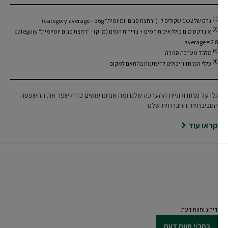
(1)
גרם של CO2 שקולים ל- ("רחצת פנים יומיומית" category average = 36g)
(2)
אינדקס מים כולל איכות המים + נדירות המים (מ"ק) - "רחצת פנים יומיומית" category
average = 2.8
(3)
מלבד מערכת סגירה
(4)
כללי המיחזור יכולים להשתנות בהתאם למקום
גלו על מתודולוגיית ההערכה שלנו ומה אנחנו עושים כדי לשפר את ההשפעה
הסביבתית והחברתית שלנו
קראו עוד
דירוג וחוות דעת
כתב/י חוות דעת