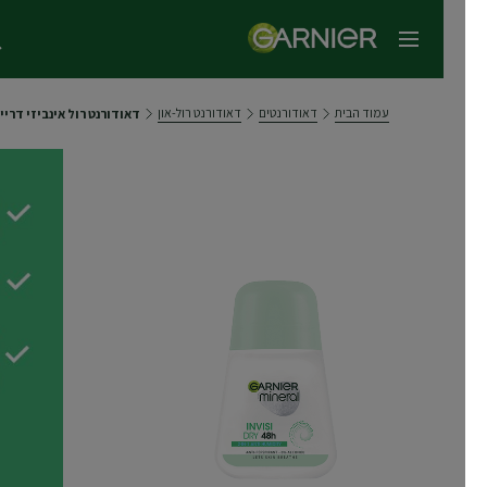
תפריט ראשי
עמוד הבית
דאודורנטים
דאודורנט רול-און
דאודורנט רול אינביזי דריי