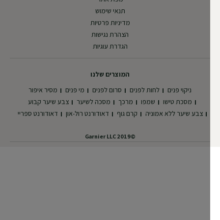
תנאי שימוש
מדיניות פרטיות
הצהרת נגישות
הגדרת עוגיות
המוצרים שלנו
ניקוי פנים
לחות לפנים
סרום לפנים
מי פנים
מסיר איפור
מסכת טישו
שמפו
מרכך
מסכה לשיער
צבע שיער קבוע
צבע שיער ללא אמוניה
קרם גוף
דאודורנט רול-און
דאודורנט ספריי
©2019 Garnier LLC