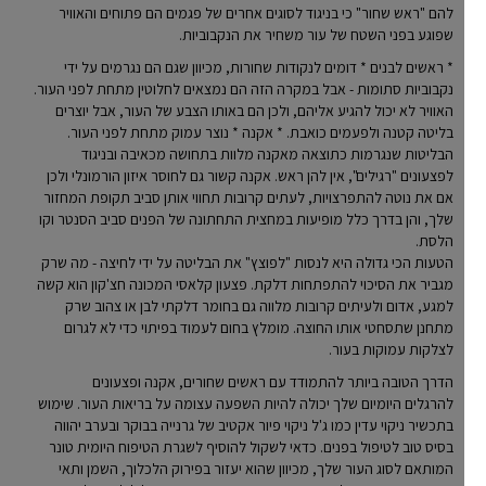
להם "ראש שחור" כי בניגוד לסוגים אחרים של פגמים הם פתוחים והאוויר
שפוגע בפני השטח של עור משחיר את הנקבוביות.
* ראשים לבנים * דומים לנקודות שחורות, מכיוון שגם הם נגרמים על ידי
נקבוביות סתומות - אבל במקרה הזה הם נמצאים לחלוטין מתחת לפני העור.
האוויר לא יכול להגיע אליהם, ולכן הם באותו הצבע של העור, אבל יוצרים
בליטה קטנה ולפעמים כואבת. * אקנה * נוצר עמוק מתחת לפני העור.
הבליטות שנגרמות כתוצאה מאקנה מלוות בתחושה מכאיבה ובניגוד
לפצעונים "רגילים", אין להן ראש. אקנה קשור גם לחוסר איזון הורמונלי ולכן
אם את נוטה להתפרצויות, לעתים קרובות תחווי אותן סביב תקופת המחזור
שלך, והן בדרך כלל מופיעות במחצית התחתונה של הפנים סביב הסנטר וקו
הלסת.
הטעות הכי גדולה היא לנסות "לפוצץ" את הבליטה על ידי לחיצה - מה שרק
מגביר את הסיכוי להתפתחות דלקת. פצעון קלאסי המכונה חצ'קון הוא קשה
למגע, אדום ולעיתים קרובות מלווה גם בחומר דלקתי לבן או צהוב שרק
מתחנן שתסחטי אותו החוצה. מומלץ בחום לעמוד בפיתוי כדי לא לגרום
לצלקות עמוקות בעור.
הדרך הטובה ביותר להתמודד עם ראשים שחורים, אקנה ופצעונים
להרגלים היומיום שלך יכולה להיות השפעה עצומה על בריאות העור. שימוש
בתכשיר ניקוי עדין כמו ג'ל ניקוי פיור אקטיב של גרנייה בבוקר ובערב יהווה
בסיס טוב לטיפול בפנים. כדאי לשקול להוסיף לשגרת הטיפוח היומית טונר
המותאם לסוג העור שלך, מכיוון שהוא יעזור בפירוק הלכלוך, השמן ותאי