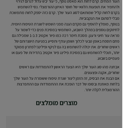
העור המתים. קרם לחות הוא מאסט נוסף, כי עור יבש עלול לגרום לגירוי
ולהחמיר את תופעות הלוואי של חוסר האיזון ההורמונלי. נסי להשתמש
בקרם לחות קליל שמותאם לסוג העור שלך. קרם כזה יספק לחות מתמשכת
מבלי לסתום את הנקבוביות.
בנוסף, מומלץ להוסיף גם מקדם הגנה מפני השמש לשגרת הטיפוח היומית.
לחיזוקים נוספים במהלך השבוע, השתמשי במסיכת פנים כדי לשמור על
מראה עור חיוני ורענן. מסכת חימר רכה כמו פיור אקטיב 3 ב-1 שמכילה גם
פחם תספח באופן טבעי לכלוך ושומן עודף ותסייע במניעת היווצרותם של
ראשים שחורים. את יכולה להשתמש בה גם לניקוי ופילינג! לפתרון ממוקד
יותר, תוכלי להשתמש גם במסיכת פילינג פיור אקטיב בתדירות של פעם או
פעמיים בשבוע.
אבחנה מהו סוג העור שלך היא הצעד הראשון להתמודדות עם ראשים
שחורים, אקנה ופצעונים.
אם הבנת את הבסיס, זה הזמן ליצור שגרת טיפוח ששומרת על העור שלך
בלחות מאוזנת ובסופו של דבר הופכת את ההתמודדות עם ההתפרצות
ההורמונלית לקלה יותר.
מוצרים מומלצים